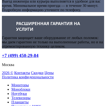
Выезд инженера или курьера выполняется в удобное для вас
время. Минимальное время приезда — в течение 30 минут.
Подробную информацию уточните по телефону.
РАСШИРЕННАЯ ГАРАНТИЯ НА
УСЛУГИ
Гарантия защищает ваше оборудование от любых поломок:
мы даем гарантию не только на выполненные работы, но и на
отремонтированную технику целиком.
+7 (499) 450-29-84
Москва
2026 ©
Контакты
Скидки
Цены
Политика конфиденциальности
Мониторы
Моноблоки
Ноутбуки
Телевизоры
Планшеты